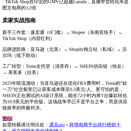
· TikTok Shop在印尼的GMV已超越Lazada，直播带货转化率是
图文电商的3.2倍
卖家实战指南
新手三件套：
速卖通（0门槛）→ Shopee（东南亚练手）→
TikTok Shop（内容红利）
品牌进阶路：
亚马逊（北美）→ Shopify独立站（私域）→ 沃
尔玛（线下联动）
工厂转型：
Temu全托管（清库存）→ SHEIN供应链（快反）
→ 美客多（拉美）
2025年暗流涌动：
当亚马逊还在优化FBA费用时，Temu的”砍
一刀”社交裂变已让获客成本降至0.3美元/人。更可怕的是，
SHEIN正在测试的AI设计系统，能在72小时内将T台爆款转化
为19.9美元的平价版。这场战争早已不是平台之争，而是供应
链效率的终极对决。
赞(
0
)
如需转载请注明出处：
遇见seo
»
跨境电商平台排行榜前十
名：谁在悄悄改变全球购物？