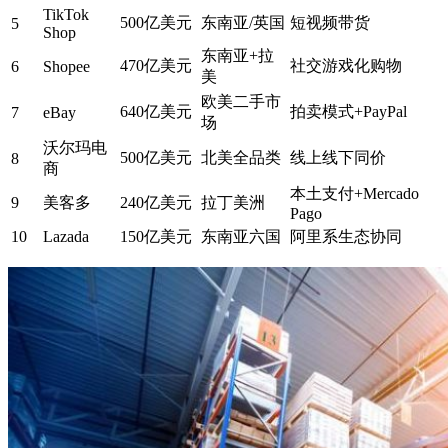
TikTok
500亿美元
东南亚/英国
短视频带货
5
Shop
东南亚+拉
470亿美元
社交游戏化购物
6
Shopee
美
欧美二手市
640亿美元
拍卖模式+PayPal
7
eBay
场
沃尔玛电
500亿美元
北美全品类
线上线下同价
8
商
本土支付+Mercado
9
美客多
240亿美元
拉丁美洲
Pago
10
Lazada
150亿美元
东南亚六国
阿里系生态协同