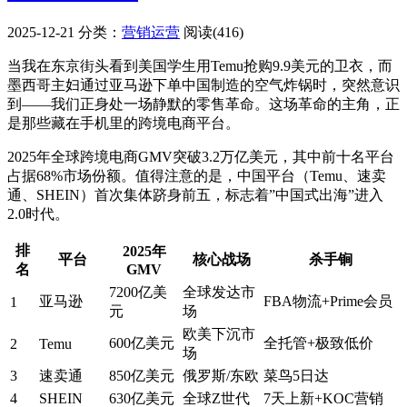
2025-12-21
分类：
营销运营
阅读(416)
当我在东京街头看到美国学生用Temu抢购9.9美元的卫衣，而
墨西哥主妇通过亚马逊下单中国制造的空气炸锅时，突然意识
到——我们正身处一场静默的零售革命。这场革命的主角，正
是那些藏在手机里的跨境电商平台。
2025年全球跨境电商GMV突破3.2万亿美元，其中前十名平台
占据68%市场份额。值得注意的是，中国平台（Temu、速卖
通、SHEIN）首次集体跻身前五，标志着”中国式出海”进入
2.0时代。
排
2025年
平台
核心战场
杀手锏
名
GMV
7200亿美
全球发达市
亚马逊
FBA物流+Prime会员
1
元
场
欧美下沉市
600亿美元
全托管+极致低价
2
Temu
场
3
速卖通
850亿美元
俄罗斯/东欧
菜鸟5日达
4
SHEIN
630亿美元
全球Z世代
7天上新+KOC营销