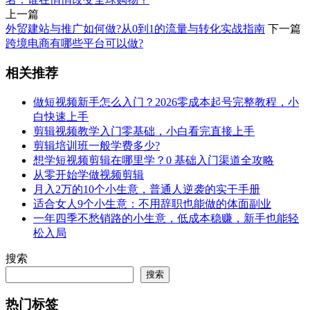
上一篇
外贸建站与推广如何做?从0到1的流量与转化实战指南
下一篇
跨境电商有哪些平台可以做?
相关推荐
做短视频新手怎么入门？2026零成本起号完整教程，小
白快速上手
剪辑视频教学入门零基础，小白看完直接上手
剪辑培训班一般学费多少?
想学短视频剪辑在哪里学？0 基础入门渠道全攻略
从零开始学做视频剪辑
月入2万的10个小生意，普通人逆袭的实干手册
适合女人9个小生意：不用辞职也能做的体面副业
一年四季不愁销路的小生意，低成本稳赚，新手也能轻
松入局
搜索
搜索
热门标签