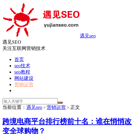
遇见seo
遇见SEO
关注互联网营销技术
首页
seo技术
seo教程
网站建设
营销运营
当前位置：
遇见seo
营销运营
正文
>
>
跨境电商平台排行榜前十名：谁在悄悄改
变全球购物？