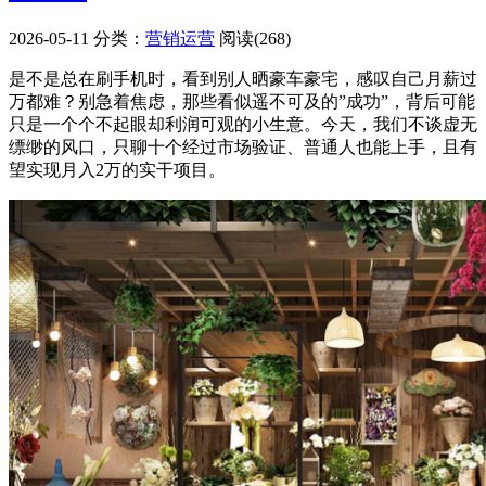
2026-05-11
分类：
营销运营
阅读(268)
是不是总在刷手机时，看到别人晒豪车豪宅，感叹自己月薪过
万都难？别急着焦虑，那些看似遥不可及的”成功”，背后可能
只是一个个不起眼却利润可观的小生意。今天，我们不谈虚无
缥缈的风口，只聊十个经过市场验证、普通人也能上手，且有
望实现月入2万的实干项目。