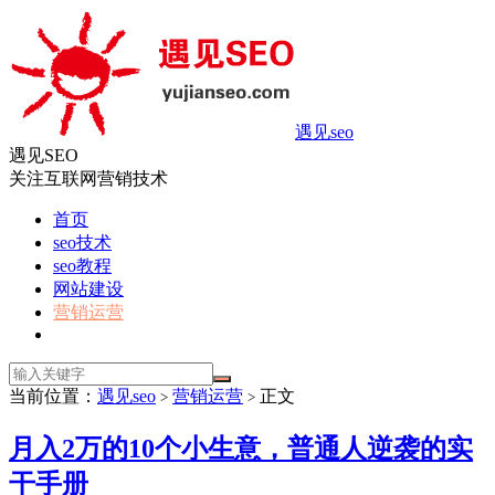
遇见seo
遇见SEO
关注互联网营销技术
首页
seo技术
seo教程
网站建设
营销运营
当前位置：
遇见seo
营销运营
正文
>
>
月入2万的10个小生意，普通人逆袭的实
干手册