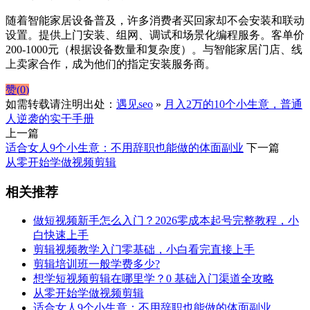
随着智能家居设备普及，许多消费者买回家却不会安装和联动
设置。提供上门安装、组网、调试和场景化编程服务。客单价
200-1000元（根据设备数量和复杂度）。与智能家居门店、线
上卖家合作，成为他们的指定安装服务商。
赞(
0
)
如需转载请注明出处：
遇见seo
»
月入2万的10个小生意，普通
人逆袭的实干手册
上一篇
适合女人9个小生意：不用辞职也能做的体面副业
下一篇
从零开始学做视频剪辑
相关推荐
做短视频新手怎么入门？2026零成本起号完整教程，小
白快速上手
剪辑视频教学入门零基础，小白看完直接上手
剪辑培训班一般学费多少?
想学短视频剪辑在哪里学？0 基础入门渠道全攻略
从零开始学做视频剪辑
适合女人9个小生意：不用辞职也能做的体面副业