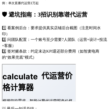
例：单次直播代运营2万起
🛡️ 避坑指南：3招识别靠谱代运营
1️⃣
看案例后台
：要求提供真实店铺后台截图（注意时间水
印）
2️⃣
问团队配置
：一个账号至少需要7人团队（运营+设计+投流
+客服）
3️⃣
签对赌条款
：约定未达KPI退还部分费用（如智麦电商
的“效果兜底”模式）
💡 最后一句话总结：