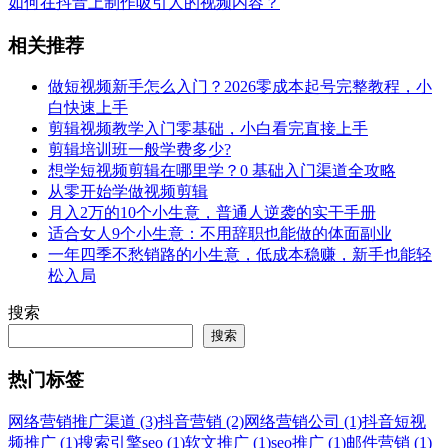
如何在抖音上制作吸引人的视频内容？
相关推荐
做短视频新手怎么入门？2026零成本起号完整教程，小
白快速上手
剪辑视频教学入门零基础，小白看完直接上手
剪辑培训班一般学费多少?
想学短视频剪辑在哪里学？0 基础入门渠道全攻略
从零开始学做视频剪辑
月入2万的10个小生意，普通人逆袭的实干手册
适合女人9个小生意：不用辞职也能做的体面副业
一年四季不愁销路的小生意，低成本稳赚，新手也能轻
松入局
搜索
搜索
热门标签
网络营销推广渠道 (3)
抖音营销 (2)
网络营销公司 (1)
抖音短视
频推广 (1)
搜索引擎seo (1)
软文推广 (1)
seo推广 (1)
邮件营销 (1)