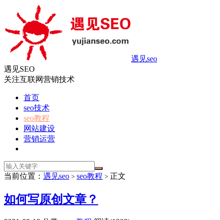
遇见seo
遇见SEO
关注互联网营销技术
首页
seo技术
seo教程
网站建设
营销运营
当前位置：
遇见seo
seo教程
正文
>
>
如何写原创文章？