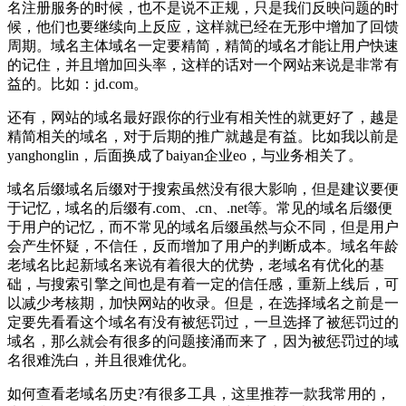
名注册服务的时候，也不是说不正规，只是我们反映问题的时
候，他们也要继续向上反应，这样就已经在无形中增加了回馈
周期。域名主体域名一定要精简，精简的域名才能让用户快速
的记住，并且增加回头率，这样的话对一个网站来说是非常有
益的。比如：jd.com。
还有，网站的域名最好跟你的行业有相关性的就更好了，越是
精简相关的域名，对于后期的推广就越是有益。比如我以前是
yanghonglin，后面换成了baiyan企业eo，与业务相关了。
域名后缀域名后缀对于搜索虽然没有很大影响，但是建议要便
于记忆，域名的后缀有.com、.cn、.net等。常见的域名后缀便
于用户的记忆，而不常见的域名后缀虽然与众不同，但是用户
会产生怀疑，不信任，反而增加了用户的判断成本。域名年龄
老域名比起新域名来说有着很大的优势，老域名有优化的基
础，与搜索引擎之间也是有着一定的信任感，重新上线后，可
以减少考核期，加快网站的收录。但是，在选择域名之前是一
定要先看看这个域名有没有被惩罚过，一旦选择了被惩罚过的
域名，那么就会有很多的问题接涌而来了，因为被惩罚过的域
名很难洗白，并且很难优化。
如何查看老域名历史?有很多工具，这里推荐一款我常用的，