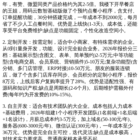
年，有赞、微盟同类产品价格约为其2-5倍。我楼下开早餐店
的王姐，用码云数智基础版做了个预约点餐小程序，含支付、
订单提醒功能，30分钟搭建完成，一年成本不到2000元，每月
省了不少人工点餐时间。优势是上线快(1-3天)、成本低，还能
享受平台免费维护;缺点是功能固定，个性化改造空间小。
2. 定制开发：按需定制，适合中小商家、有特殊需求的企业。
从0到1量身开发，功能、设计完全贴合业务。2026年报价分三
档：基础展示型(含图文、表单、简单预约)2-5万元;中等功能
型(含电商交易、会员系统、营销插件)5-10万元;复杂功能型(含
分销、多门店管理、ERP对接)10-50万元。朋友的服装连锁
店，做了个含多门店库存同步、会员积分的定制小程序，报价
8万元，上线后客户复购率提升了28%。优势是适配性强、有
源码和知识产权;缺点是周期长(2-6个月)、后期维护需额外付
费(每年约为开发费的10%-15%)。
3. 自主开发：适合有技术团队的大企业。成本包括人力成本
+基础费用，2026年组建1个小程序开发团队(1名前端+1名后端
+1名设计)，月薪总成本约3-5万元，加上域名(50-100元/年)、
服务器(600-3000元/年)、微信认证(300元/年)，一年成本至少
36万元。优势是完全自主可控，迭代灵活;缺点是成本极高，
对技术实力要求高，普通商家根本承受不起。