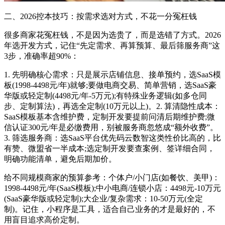
二、2026控本技巧：按需求选对方式，不花一分冤枉钱
很多商家花冤枉钱，不是因为选贵了，而是选错了方式。2026
年选开发方式，记住“先定需求、再算预算、最后筛服务商”这
3步，准确率超90%：
1. 先明确核心需求：只是展示店铺信息、接单预约，选SaaS模
板(1998-4498元/年)就够;要做电商交易、简单营销，选SaaS豪
华版或轻定制(4498元/年-5万元);有特殊业务逻辑(如多仓同
步、定制算法)，再选全定制(10万元以上)。2. 算清隐性成本：
SaaS模板基本含维护费，定制开发要提前问清后期维护费;微
信认证300元/年是必缴费用，别被服务商忽悠成“额外收费”。
3. 筛选服务商：选SaaS平台优先码云数智这类性价比高的，比
有赞、微盟省一半成本;选定制开发要查案例、签详细合同，
明确功能清单，避免后期加价。
给不同规模商家的预算参考：个体户/小门店(如餐饮、美甲)：
1998-4498元/年(SaaS模板);中小电商/连锁小店：4498元-10万元
(SaaS豪华版或轻定制);大企业/复杂需求：10-50万元(全定
制)。记住，小程序是工具，适合自己业务的才是最好的，不
用盲目追求高价定制。