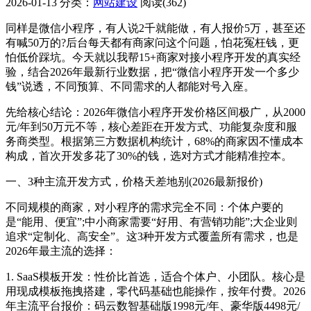
2026-01-13
分类：
网站建设
阅读(362)
同样是微信小程序，有人说2千就能做，有人报价5万，甚至还
有喊50万的?后台每天都有商家问这个问题，怕花冤枉钱，更
怕低价踩坑。今天就以我帮15+商家对接小程序开发的真实经
验，结合2026年最新行业数据，把“微信小程序开发一个多少
钱”说透，不同预算、不同需求的人都能对号入座。
先给核心结论：2026年微信小程序开发价格区间极广，从2000
元/年到50万元不等，核心差距在开发方式、功能复杂度和服
务商类型。根据第三方数据机构统计，68%的商家因不懂成本
构成，首次开发多花了30%的钱，选对方式才能精准控本。
一、3种主流开发方式，价格天差地别(2026最新报价)
不同规模的商家，对小程序的需求完全不同：个体户要的
是“能用、便宜”;中小商家需要“好用、有营销功能”;大企业则
追求“定制化、高安全”。这3种开发方式覆盖所有需求，也是
2026年最主流的选择：
1. SaaS模板开发：性价比首选，适合个体户、小团队。核心是
用现成模板拖拽搭建，零代码基础也能操作，按年付费。2026
年主流平台报价：码云数智基础版1998元/年、豪华版4498元/