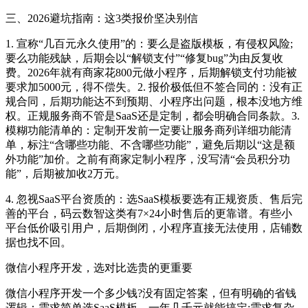
三、2026避坑指南：这3类报价坚决别信
1. 宣称“几百元永久使用”的：要么是盗版模板，有侵权风险;
要么功能残缺，后期会以“解锁支付”“修复bug”为由反复收
费。2026年就有商家花800元做小程序，后期解锁支付功能被
要求加5000元，得不偿失。2. 报价极低但不签合同的：没有正
规合同，后期功能达不到预期、小程序出问题，根本没地方维
权。正规服务商不管是SaaS还是定制，都会明确合同条款。3.
模糊功能清单的：定制开发前一定要让服务商列详细功能清
单，标注“含哪些功能、不含哪些功能”，避免后期以“这是额
外功能”加价。之前有商家定制小程序，没写清“会员积分功
能”，后期被加收2万元。
4. 忽视SaaS平台资质的：选SaaS模板要选有正规资质、售后完
善的平台，码云数智这类有7×24小时售后的更靠谱。有些小
平台低价吸引用户，后期倒闭，小程序直接无法使用，店铺数
据也找不回。
微信小程序开发，选对比选贵的更重要
微信小程序开发一个多少钱?没有固定答案，但有明确的省钱
逻辑：需求简单选SaaS模板，一年几千元就能搞定;需求复杂