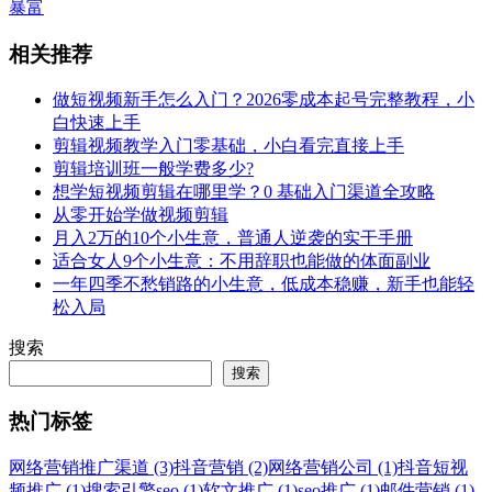
暴富
相关推荐
做短视频新手怎么入门？2026零成本起号完整教程，小
白快速上手
剪辑视频教学入门零基础，小白看完直接上手
剪辑培训班一般学费多少?
想学短视频剪辑在哪里学？0 基础入门渠道全攻略
从零开始学做视频剪辑
月入2万的10个小生意，普通人逆袭的实干手册
适合女人9个小生意：不用辞职也能做的体面副业
一年四季不愁销路的小生意，低成本稳赚，新手也能轻
松入局
搜索
搜索
热门标签
网络营销推广渠道 (3)
抖音营销 (2)
网络营销公司 (1)
抖音短视
频推广 (1)
搜索引擎seo (1)
软文推广 (1)
seo推广 (1)
邮件营销 (1)