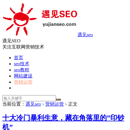
遇见seo
遇见SEO
关注互联网营销技术
首页
seo技术
seo教程
网站建设
营销运营
当前位置：
遇见seo
营销运营
正文
>
>
十大冷门暴利生意，藏在角落里的”印钞
机”