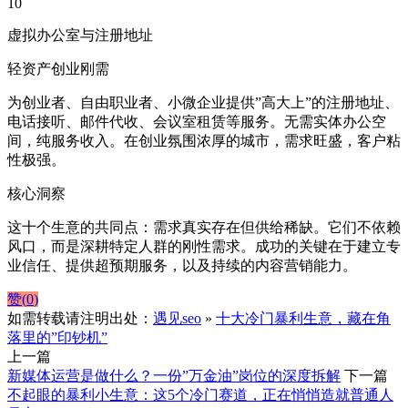
10
虚拟办公室与注册地址
轻资产创业刚需
为创业者、自由职业者、小微企业提供”高大上”的注册地址、
电话接听、邮件代收、会议室租赁等服务。无需实体办公空
间，纯服务收入。在创业氛围浓厚的城市，需求旺盛，客户粘
性极强。
核心洞察
这十个生意的共同点：需求真实存在但供给稀缺。它们不依赖
风口，而是深耕特定人群的刚性需求。成功的关键在于建立专
业信任、提供超预期服务，以及持续的内容营销能力。
赞(
0
)
如需转载请注明出处：
遇见seo
»
十大冷门暴利生意，藏在角
落里的”印钞机”
上一篇
新媒体运营是做什么？一份”万金油”岗位的深度拆解
下一篇
不起眼的暴利小生意：这5个冷门赛道，正在悄悄造就普通人