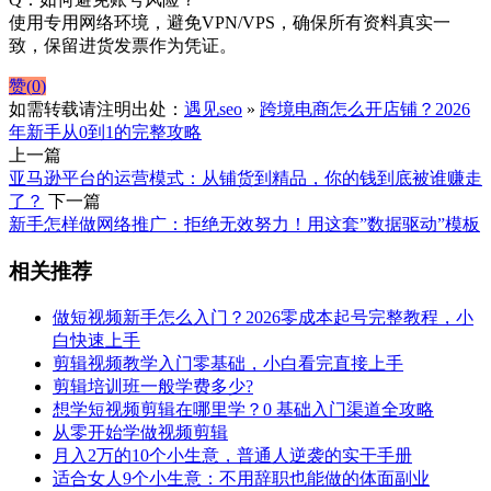
使用专用网络环境，避免VPN/VPS，确保所有资料真实一
致，保留进货发票作为凭证。
赞(
0
)
如需转载请注明出处：
遇见seo
»
跨境电商怎么开店铺？2026
年新手从0到1的完整攻略
上一篇
亚马逊平台的运营模式：从铺货到精品，你的钱到底被谁赚走
了？
下一篇
新手怎样做网络推广：拒绝无效努力！用这套”数据驱动”模板
相关推荐
做短视频新手怎么入门？2026零成本起号完整教程，小
白快速上手
剪辑视频教学入门零基础，小白看完直接上手
剪辑培训班一般学费多少?
想学短视频剪辑在哪里学？0 基础入门渠道全攻略
从零开始学做视频剪辑
月入2万的10个小生意，普通人逆袭的实干手册
适合女人9个小生意：不用辞职也能做的体面副业