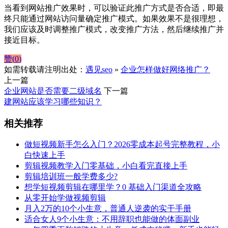
当看到网站推广效果时，可以验证此推广方式是否合适，即最
终只能通过网站访问量确定推广模式。如果效果不是很理想，
我们应该及时调整推广模式，改变推广方法，然后继续推广并
接近目标。
赞(
0
)
如需转载请注明出处：
遇见seo
»
企业怎样做好网络推广？
上一篇
企业网站是否需要二级域名
下一篇
建网站应该学习哪些知识？
相关推荐
做短视频新手怎么入门？2026零成本起号完整教程，小
白快速上手
剪辑视频教学入门零基础，小白看完直接上手
剪辑培训班一般学费多少?
想学短视频剪辑在哪里学？0 基础入门渠道全攻略
从零开始学做视频剪辑
月入2万的10个小生意，普通人逆袭的实干手册
适合女人9个小生意：不用辞职也能做的体面副业