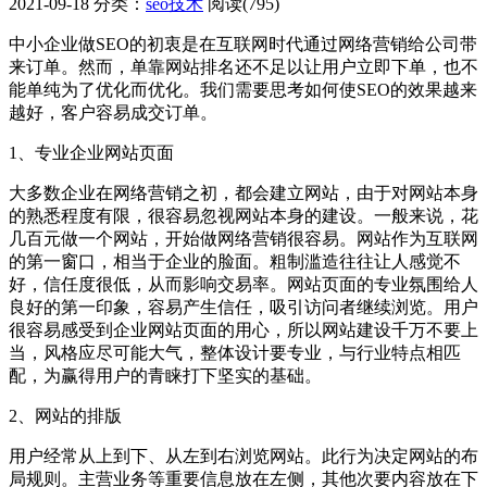
2021-09-18
分类：
seo技术
阅读(795)
中小企业做SEO的初衷是在互联网时代通过网络营销给公司带
来订单。然而，单靠网站排名还不足以让用户立即下单，也不
能单纯为了优化而优化。我们需要思考如何使SEO的效果越来
越好，客户容易成交订单。
1、专业企业网站页面
大多数企业在网络营销之初，都会建立网站，由于对网站本身
的熟悉程度有限，很容易忽视网站本身的建设。一般来说，花
几百元做一个网站，开始做网络营销很容易。网站作为互联网
的第一窗口，相当于企业的脸面。粗制滥造往往让人感觉不
好，信任度很低，从而影响交易率。网站页面的专业氛围给人
良好的第一印象，容易产生信任，吸引访问者继续浏览。用户
很容易感受到企业网站页面的用心，所以网站建设千万不要上
当，风格应尽可能大气，整体设计要专业，与行业特点相匹
配，为赢得用户的青睐打下坚实的基础。
2、网站的排版
用户经常从上到下、从左到右浏览网站。此行为决定网站的布
局规则。主营业务等重要信息放在左侧，其他次要内容放在下