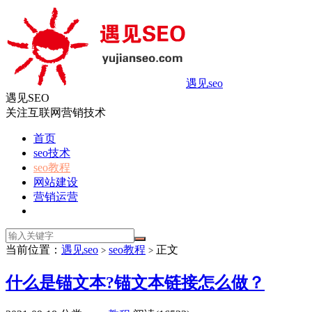
遇见seo
遇见SEO
关注互联网营销技术
首页
seo技术
seo教程
网站建设
营销运营
当前位置：
遇见seo
seo教程
正文
>
>
什么是锚文本?锚文本链接怎么做？